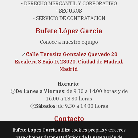
- DERECHO MERCANTIL Y CORPORATIVO
- SEGUROS
- SERVICIO DE CONTRATACION
Bufete López García
Conoce a nuestro equipo
📍
Calle Teresita Gonzalez Quevedo 20
Escalera 3 Bajo D, 28020, Ciudad de Madrid,
Madrid
Horario:
🕑
De Lunes a Viernes
: de 9.30 a 14.00 horas y de
16.00 a 18.30 horas
🕑
Sábados
: de 9.30 a 14.00 horas
Contacto
Bufete López García
utiliza cookies propias y terceros
📱
914 20 15 68
para obtener datos estadísticos de la navegación de